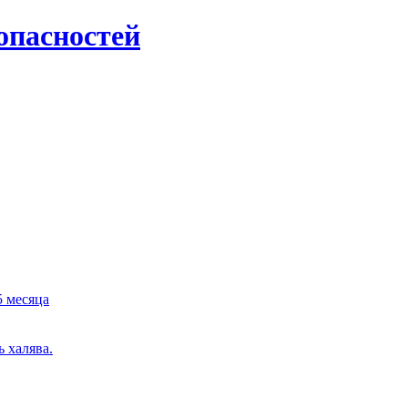
опасностей
5 месяца
 халява.