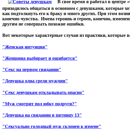
В свое время я работал в центре 
приходилось общаться в основном с девушками, которые хот
как подтолкнуть его к браку и много других. При этом воз
конечно чувства. Имена героинь и героев, конечно, изменен
другим не совершать похожие ошибки.
Вот некоторые характерные случаи из практики, которые в
"Женская интуиция"
"Женщина выбирает и ошибается"
"Секс на первом свидании"
"Девушка одна среди мужчин"
"Секс девушкам откладывать опасно"
"Муж смотрит под юбку подруги?"
"Девушка на свидании в пятницу 13"
"Сексуально голодный муж склонен к измене"