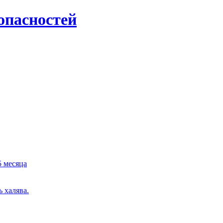
опасностей
5 месяца
 халява.