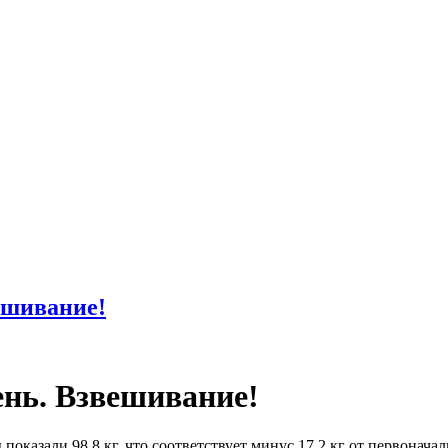
ешивание!
ень. Взвешивание!
показали 98,8 кг, что соответствует минус 17,2 кг от первоначал