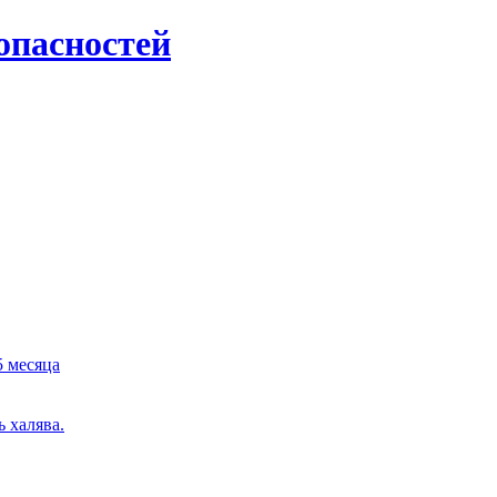
опасностей
5 месяца
 халява.