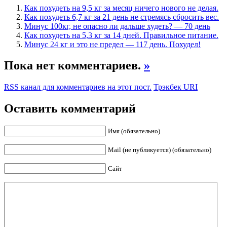
Как похудеть на 9,5 кг за месяц ничего нового не делая.
Как похудеть 6,7 кг за 21 день не стремясь сбросить вес.
Минус 100кг, не опасно ли дальше худеть? — 70 день
Как похудеть на 5,3 кг за 14 дней. Правильное питание.
Минус 24 кг и это не предел — 117 день. Похудел!
Пока нет комментариев.
»
RSS
канал для комментариев на этот пост.
Трэкбек
URI
Оставить комментарий
Имя (обязательно)
Mail (не публикуется) (обязательно)
Сайт