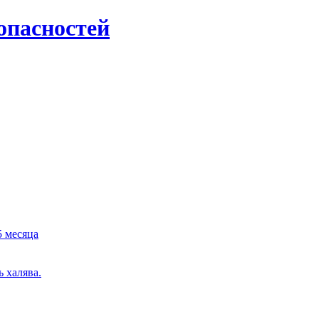
опасностей
5 месяца
 халява.