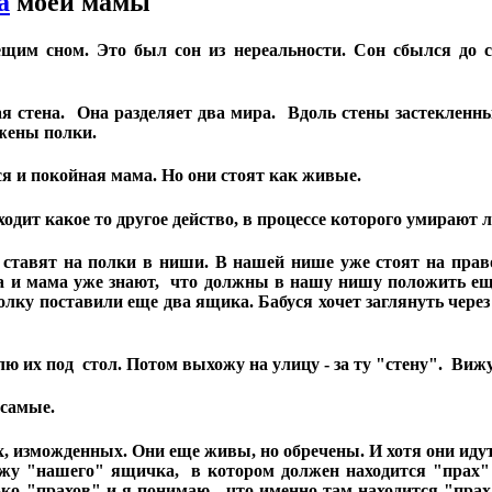
а
моей мамы
щим сном. Это был сон из нереальности. Сон сбылся до с
тена. Она разделяет два мира. Вдоль стены застекленные
жены полки.
я и покойная мама. Но они стоят как живые.
дит какое то другое действо, в процессе которого умирают 
ят на полки в ниши. В нашей нише уже стоят на правой
шка и мама уже знают, что должны в нашу нишу положить ещ
олку поставили еще два ящика. Бабуся хочет заглянуть через
лю их под стол. Потом выхожу на улицу - за ту "стену". Ви
 самые.
изможденных. Они еще живы, но обречены. И хотя они идут са
ожу "нашего" ящичка, в котором должен находится "прах" 
о "прахов" и я понимаю, что именно там находится "прах