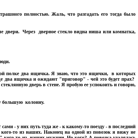
трашного полностью. Жаль, что разгадать его тогда было
 двери. Через дверное стекло видна ниша или комнатка,
люди.
 полке два ящичка. Я знаю, что это ящички, в которых
е два ящичка и ожидают "приговор" - чей это будет прах?
 стеклянную дверь в стене. Я пробую ее успокоить и говорю,
жу большую колонну.
ми - у них путь туда же - к какому-то поезду - в последний
кого-то из наших. Наконец на одной из повозок я вижу не
" кого-то из наших мужчин. Но кого? А повозка удалялась