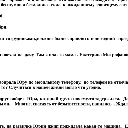
 бесшумно и безмолвно текла к ожидавшему зловещему соста
б.
бря.
и сотрудниками,должны были справлять новогодний праз
 поехал на дачу. Там жила его мама - Екатерина Митрофано
бирала Юру по мобильному телефону, но телефон не отвеч
-то? Случиться в нашей жизни могло что угодно.
г войдет Юра, который где-то почему-то задержался. Да и
и... Многие, спасаясь от безызвестности, напились... Ждал
оге, на развилке Юрин джип поджидала какая-то машина. 