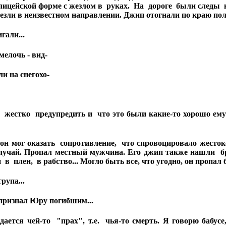
милицейской форме с жезлом в руках. На дороге были следы
езли в неизвестном направлении. Джип отогнали по краю пол
гали...
елочь - вид-
и на снегохо-
тко предупредить и что это были какие-то хорошо ему з
ог оказать сопротивление, что спровоцировало жестоко
случай. Пропал местный мужчина. Его джип также нашли бр
в плен, в рабство... Могло быть все, что угодно, он
пропал б
рупа...
 признал Юру погибшим...
ается чей-то "прах", т.е. чья-то смерть. Я говорю бабус