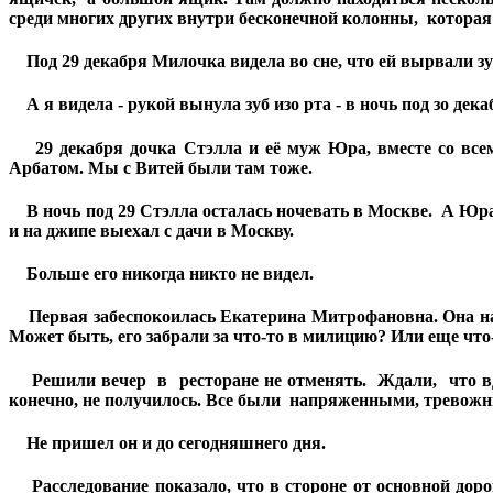
среди многих других внутри бесконечной колонны, которая
Под 29 декабря Милочка видела во сне, что ей вырвали зу
А я видела - рукой вынула зуб изо рта - в ночь под зо дека
29 декабря дочка Стэлла и её муж Юра, вместе со всем
Арбатом. Мы с Витей были там тоже.
В ночь под 29 Стэлла осталась ночевать в Москве. А Юра
и на джипе выехал с дачи в Москву.
Больше его никогда никто не видел.
Первая забеспокоилась Екатерина Митрофановна. Она на
Может быть, его забрали за что-то в милицию? Или еще что
Решили вечер в ресторане не отменять. Ждали, что вдру
конечно, не получилось. Все были напряженными, тревожным
Не пришел он и до сегодняшнего дня.
Расследование показало, что в стороне от основной дор