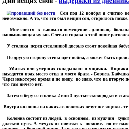
Дни вещих снов -
выдержки из дневник
Сон под 12 ноября я считаю ве
невозможно. А то, что это был вещий сон, открылось позже.
Мне снится в каком-то помещении - длинная, большая с
напоминающая чулан. Слева и справа в этой нише располо
У столика перед стеклянной дверью стоят покойная бабус
По другую сторону стены идет война, а может быть происхо
Убитых или умерших складывают в ящички. Ящички став
находится прах моего отца и моего брата - Бориса. Бабу
Через некоторое время я не вижу, но знаю, что на вторую п
что там ничего нет.
Затем я беру со столика 2 или 3 пустые сковородки и став
Внутри колонны на каких-то повозках везут все ящики - те
Колонна состоит из людей, в основном, из мужчин - худых, 
далекий путь. А мечусь от повозки к повозке, но не нах
ящичек, а большой ящик. Там должно находиться нескольк