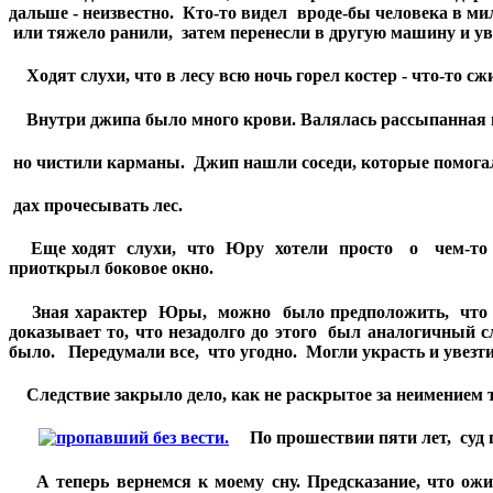
дальше - неизвестно. Кто-то видел вроде-бы человека в 
или тяжело ранили, затем перенесли в другую машину и ув
Ходят слухи, что в лесу всю ночь горел костер - что-то сжи
Внутри джипа было много крови. Валялась рассыпанная м
но чистили карманы. Джип нашли соседи, которые помогал
дах прочесывать лес.
Еще ходят слухи, что Юру хотели просто о чем-то жес
приоткрыл боковое окно.
Зная характер Юры, можно было предположить, что он м
доказывает то, что незадолго до этого был аналогичный 
было. Передумали все, что угодно. Могли украсть и увезти 
Следствие закрыло дело, как не раскрытое за неимением т
По прошествии пяти лет, суд
А теперь вернемся к моему сну. Предсказание, что ожид