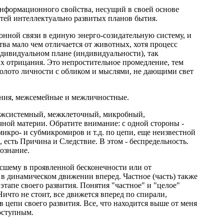
нформационного свойства, несущий в своей основе
тей интеллектуально развитых планов бытия.
онной связи в единую энерго-созидательную систему, и
ва мало чем отличается от животных, хотя процесс
ндивидуальном плане (индивидуальности), так
х отрицания. Это непростительное промедление, тем
 болото личности с обликом и мыслями, не дающими свет
ения, межсемейные и межличностные.
межсистемный, межклеточный, микробный,
чной материи. Обратите внимание: с одной стороны -
микро- и субмикромиров и т.д. по цепи, еще неизвестной
а, есть Причина и Следствие. В этом - беспредельность.
познание.
высшему в проявленной бесконечности или от
о в динамическом движении вперед. Частное (часть) также
этапе своего развития. Понятия "частное" и "целое"
что не стоит, все движется вперед по спирали,
 цепи своего развития. Все, что находится выше от меня
доступным.