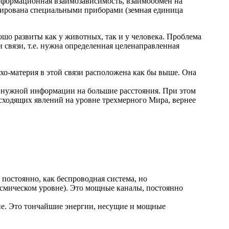
информационная взаимозависимость, взаимообмен на
рирована специальными приборами (земная единица
шо развиты как у животных, так и у человека. Проблема
связи, т.е. нужна определенная целенаправленная
о-материя в этой связи расположена как бы выше. Она
 нужной информации на большие расстояния. При этом
сходящих явлений на уровне трехмерного Мира, вернее
постоянно, как беспроводная система, но
осмическом уровне). Это мощные каналы, постоянно
не. Это тончайшие энергии, несущие и мощные