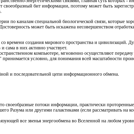
ранственно-энергетическими связями, главная суть которых - 
ет своеобразный бит информации, поэтому может быть зарегист
.
ии по каналам специальной биологической связи, которые хоро
Достоверность может быть искажена несовершенством отработки 
со времени создания мирового пространства и цивилизаций. Дух
 сама в них активно участвует.
ространственном компьютере, мгновенно осуществляют передачу
" принимается условно, для понимания всей масштабности прои
ойной и последовательной цепи информационного обмена.
то своеобразные потоки информации, практически проторенные 
его Разума или другими галактиками (если рассматривать на к
связующей все звенья энергообмена во Вселенной на любом уров