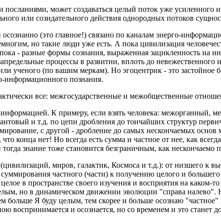
посланиями, может создаваться целый поток уже усиленного и
льного или созидательного действия однородных потоков сущнос
 осознанно (это главное!) связано по каналам энерго-информаци
многим, но такие люди уже есть. А пока цивилизация человечест
 пока - разные формы сознания, выраженная зацикленность на и
апредельные процессы в развитии, вплоть до невежественного и
я или ученого (по вашим меркам). Но эгоцентрик - это застойное
го-информационного познания.
актически все: межгосударственные и межобщественные отнош
 информацией. К примеру, если взять человека: межорганный, 
нтовый и т.д. по цепи дробления до тончайших структур перви
ммирование, с другой - дробление до самых нескончаемых основ 
что конца нет! Но всегда есть сумма и частное от нее, как всегд
 тогда знание тоже становится безграничным, как нескончаемо 
цивилизаций, миров, галактик, Космоса и т.д.): от низшего к 
от суммирования частного (части) к получению целого и большег
елое в пространстве своего изучения и восприятия на каком-то 
елым, но в динамическом движении эволюции "справа налево". Ни
больше Я буду целым, тем скорее и больше осознаю "частное" в
 мною воспринимается и осознается, но со временем и это станет 