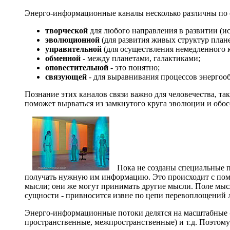
Энерго-информационные каналы несколько различны по с
творческой
для любого направления в развитии (иск
эволюционной
(для развития живых структур план
управительной
(для осуществления немедленного к
обменной
- между планетами, галактиками;
оповестительной
- это понятно;
связующей
- для выравнивания процессов энергооб
Познание этих каналов связи важно для человечества, так
поможет вырваться из замкнутого круга эволюции и обос
Пока не созданы специальные 
получать нужную им информацию. Это происходит с по
мысли; они же могут принимать другие мысли. Поле мысли
сущности - привносится извне по цепи перевоплощений 
Энерго-информационные потоки делятся на масштабные - 
пространственные, межпространственные) и т.д. Поэтому