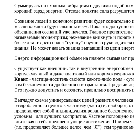
Суммируясь по сходным вибрациям с другими подобными 
хороший заряд энергии. Отсюда понятна сила разрушите
Сознание людей в конечном развитии будет сознательно и
мысли каждого будут слышны всем. Пока это доступно не
объединения сознаний уже начался. Главное препятствие
называемый эгоцентризм; нежелание вникнуть и понять з
более для тех, кто надел "сутану" научного руководител
знания. Не может давать знания выпавший из цепи энер
Энерго-информационный обмен на планете связывает пр
Существует как внешний, так и внутренний энергообмен
корпускулярный и даже квантовый или корпускулярно-ква
Квант
- частица-носитель свойств какого-либо поля - су
вам бесконечности дробления и возрастания. Представьте, 
Это нужно допустить и осознать, правильно воспринять и
Выглядят схемы универсальных цепей развития человека (
раздробленного целого к частному (части) и, наоборот, 
представляет собой индивидуализированное бесконечное ц
условны - для лучшего восприятия. Частное поглощено ц
впитывая в себя предшествующие достижения. Причем чем 
(т.е. представляет большее целое, чем "Я"), тем труднее