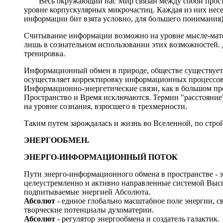
Весь окружающий нас Мир связан между собой прост
уровне корпускулярных микрочастиц. Каждая из них нес
информации бит взята условно, для большего понимания)
Считывание информации возможно на уровне мысле-матер
лишь в сознательном использовании этих возможностей. 
тренировка.
Информационный обмен в природе, обществе существует 
осуществляет корректировку информационных процессов и
Информационно-энергетические связи, как в большом п
Пространство и Время исключаются. Термин "расстояние
на уровне сознания, взросшего в трехмерности.
Таким путем зарождалась и жизнь во Вселенной, по стр
ЭНЕРГООБМЕН.
ЭНЕРГО-ИНФОРМАЦИОННЫЙ ПОТОК
Пути энерго-информационного обмена в пространстве - э
целеустремленно и активно направленные системой Высш
подпитываемые энергией Абсолюта.
Абсолют
- единое глобально масштабное поле энергии, 
творческие потенциалы духоматерии.
Абсолют
- регулятор энергообмена и создатель галактик.