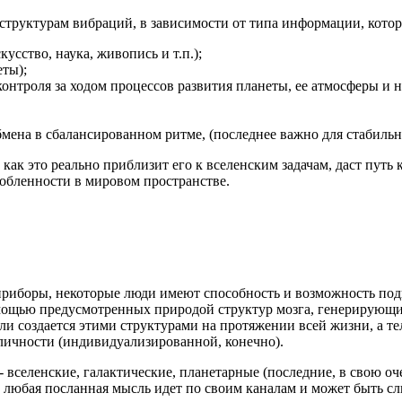
труктурам вибраций, в зависимости от типа информации, котор
усство, наука, живопись и т.п.);
еты);
онтроля за ходом процессов развития планеты, ее атмосферы и н
мена в сбалансированном ритме, (последнее важно для стабильно
 как это реально приблизит его к вселенским задачам, даст путь
обленности в мировом пространстве.
приборы, некоторые люди имеют способность и возможность п
мощью предусмотренных природой структур мозга, генерирующ
 создается этими структурами на протяжении всей жизни, а тело
личности (индивидуализированной, конечно).
вселенские, галактические, планетарные (последние, в свою оч
 любая посланная мысль идет по своим каналам и может быть с