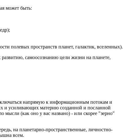
ая может быть:
едр);
сти полевых пространств планет, галактик, вселенных).
 к развитию, самоосознанию цели жизни на планете,
одключаться напрямую к информационным потокам и
их и усиливающих материю созданной и посланной
 мысли (как оно у вас названо) - или скорее "зерно"
ередь, на планетарно-пространственные, личностно-
лышна всем.