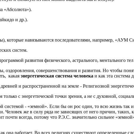
ма «Абсолюта»).
йкидо и др.).
ы), которые навязываются последователями, например, «АУМ Син
с­ких систем.
о­граммой развития физического, астрального, ментального тел 
ты, оздоровления, совершенствования и развития. Но чтобы поня
ять, какая
энергетическая система человека
и как эта система 
древней и рас­пространенной на земле - Религиозной энергетичес
 только с энергетической точки зрения, а не с духовной, социал
системой - «земной». Если бы он рос один, то всю жизнь так и
 Человек же в силу ряда не завися­щих от него причин, таких, 
т почти всегда, потому что Р.Э.С. значительно сильнее «земной»
 как она работает. Во всех религиях существуют определенные 