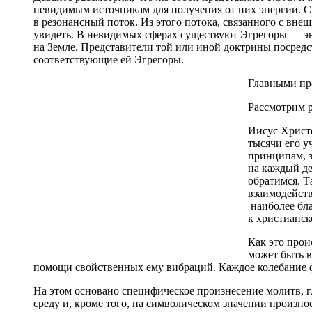
невидимым источни­кам для получения от них энергии. С 
в резонансный поток. Из этого по­тока, связанного с вн
увидеть. В невидимых сферах существуют Эгрегоры — эне
на Земле. Представители той или иной доктрины посредс
соответствующие ей Эгрегоры.
Главными пре
Рассмотрим р
Иисус Христо
тысячи его у
принципам, з
на каждый де
обратимся. Т
взаимодейств
наиболее бла
к христианск
Как это прои
может быть в
помощи свойственных ему вибраций. Каждое колебание фи
На этом основано специфическое произнесение молитв, г
среду и, кроме того, на символическом значении произно