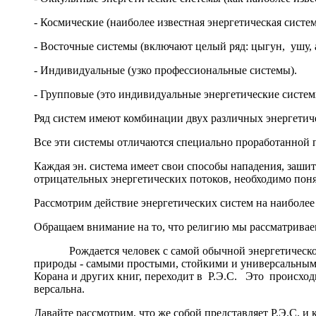
- Космические (наиболее известная энергетическая систе
- Восточные системы (включают целый ряд: цыгун, ушу, а
- Индивидуальные (узко профессиональные системы).
- Групповые (это индивидуальные энергетические систем
Ряд систем имеют комбинации двух различных энергетиче
Все эти системы отличаются специально проработанной пр
Каждая эн. система имеет свои способы нападения, заши
отрицательных энергетических потоков, необходимо пон
Рассмотрим действие энергетических систем на наиболее 
Обращаем внимание на то, что ре­лигию мы рассматриваем
Рождается человек с самой обычной энергетической 
природы - самыми простыми, стойкими и универсальными.
Корана и других книг, переходит в Р.Э.С. Это происходи
версальна.
Давайте рассмотрим, что же собой представляет Р.Э.С. и