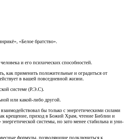
рикё», «Бе­лое братство».
че­ловека и его психических способностей.
ть, как применить положительные и оградиться от
действует в вашей повсед­невной жизни.
кой системе (Р.Э.С).
ьной или какой-либо другой.
 взаимодействовал бы только с энергетическими силами
как крещение, приход в Божий Храм, чтение Библии и
 энергетической системы, но зато менее стабильна и уни­
словес­ные формулы, позволяющие подключиться к