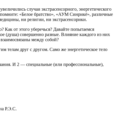
 увеличились случаи экстра­сенсорного, энергетического
помните: «Белое брат­ство», «АУМ Синрикё», различные
едицины, ни религии, ни экстра­сенсорики.
о? Как от этого уберечься? Давайте попытаемся
еское (душа) совершенно разные. Влияние каждого из них
, взаимосвязаны между собой?
гим телам друг с другом. Само же энергетическое тело
елания. И 2 — специальные (или профессиональные),
а Р.Э.С.