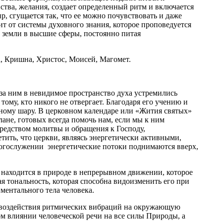
ства, желания, создает опре­деленный ритм и включается
, сгущается так, что ее можно почувство­вать и даже
т от системы духовного знания, которое проповедуется
 земли в высшие сферы, постоянно питая
, Кришна, Христос, Моисей, Магомет.
за ним в невидимое пространство духа устреми­лись
тому, кто никого не отвергает. Благодаря его учению и
мному шару. В церковном календаре или «Жития святых»
ане, готовых всегда помочь нам, если мы к ним
редством молитвы и обращения к Господу,
етить, что церкви, являясь энергетически активными,
огослужении энергетические потоки поднимают­ся вверх,
 находится в природе в непрерывном движе­нии, которое
я тональность, которая способна видо­изменить его при
ментального тела человека.
у воз­действия ритмических вибраций на окружающую
ом влиянии человеческой речи на все силы Природы, а