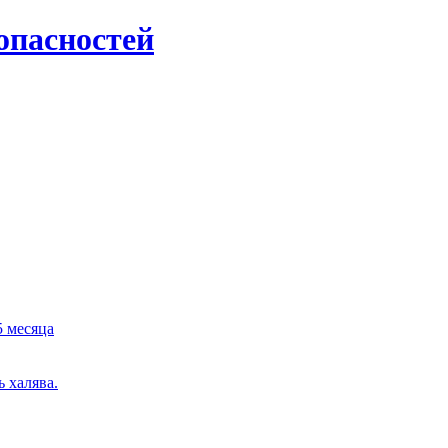
опасностей
5 месяца
 халява.