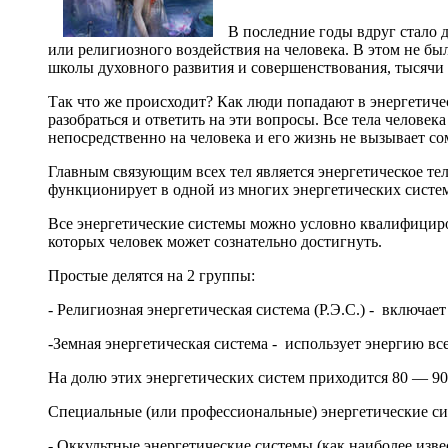
В последние годы вдруг стало д
или религиозного воздействия на че­ловека. В этом не бы
школы духовного развития и совершенствования, тысячи 
Так что же происходит? Как люди попадают в энергетичес
разобраться и отве­тить на эти вопросы. Все тела челове
непосредственно на человека и его жизнь не вы­зывает с
Главным связующим всех тел является энергетическое тел
функциони­рует в одной из многих энергетических систе
Все энергетические системы можно условно квалифициров
которых человек может сознательно достигнуть.
Простые делятся на 2 группы:
- Религиозная энергетическая система (Р.Э.С.) - вклю­чае
-Земная энергетическая система - использует энергию вс
На долю этих энергетических систем приходится 80 — 9
Специальные (или профессиональные) энергетические сис
- Оккультные энергетические системы (как наиболее изв