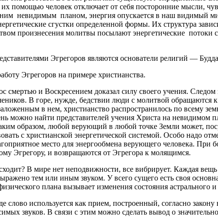
их помощью человек отклю­чает от себя посторонние мысли, чув
ешним невидимым планом, энергия опуска­ется в наш видимый мир
ргетические сгустки определенной формы. Их структура зависи
твом про­изнесения молитвы посылают энергетические потоки с
дставителями Эгрегоров являются основатели религий — Будда
аботу Эгрегоров на примере христианства.
с смертью и Воскресением доказал силу своего учения. Следом 
чеников. В горе, нужде, бедствии люди с молитвой обращаются к 
аложенным в нем, христианство распрос­транилось по всему зе
нь можно найти представителей учения Христа на невидимом пл
аким образом, любой верующий в любой точке Земли может, пос
овать с христианской энергетической сис­темой. Особо надо отм
гоприятное место для энергообмена верующего человека. При б
ому Эгрегору, и возвращаются от Эгрегора к молящимся.
сходит? В мире нет неподвижности, все вибри­рует. Каждая вещь
ыражено тем или иным звуком. У все­го сущего есть своя основна
зического плана вызывает изменения состояния ас­трального и 
де слово используется как прием, построенный, согласно закон
симых звуков. В связи с этим можно сделать вывод о значительн