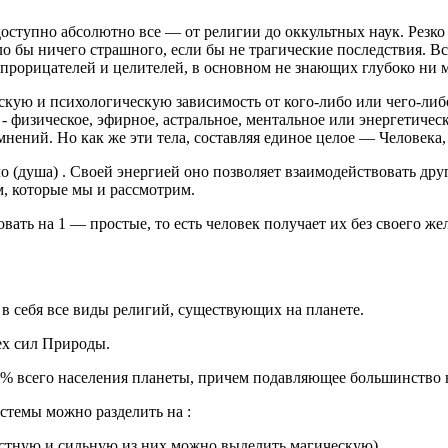
оступно абсолютно все — от ре­лигии до оккультных наук. Резко
ло бы ничего страшного, если бы не траги­ческие последствия.
Вс
прорицателей и целителей, в основ­ном не знающих глубоко ни м
­кую и психологическую зависимость от кого-либо или чего-либ
ка - физическое, эфирное, астральное, мен­тальное или энергетич
омнений. Но как же эти тела, составляя единое целое — Человека
о (душа) . Своей энергией оно позволяет взаимодействовать дру
м, которые мы и рассмотрим.
ать на 1 — простые, то есть человек получает их без своего ж
т в себя все виды религий, существующих на планете.
ех сил Природы.
0% всего населения планеты, причем подавляющее большинство н
­темы можно разделить на :
естную и сильную из них можно выделить магическую).